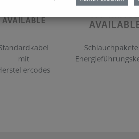
Standardkabel
Schlauchpakete
mit
Energieführungsk
Herstellercodes