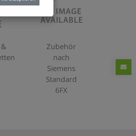
 &
Zubehör
etten
nach
Siemens
Standard
6FX