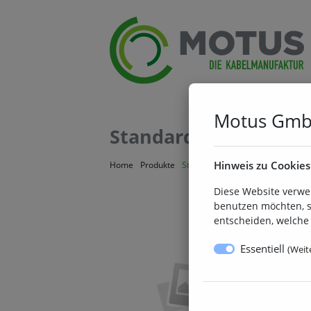
Motus Gm
Standardkabel mit He
Hinweis zu Cookies
Home
Produkte
Standardkabel mit Herstellercod
Diese Website verwe
benutzen möchten, s
entscheiden, welche 
Essentiell
(
Weite